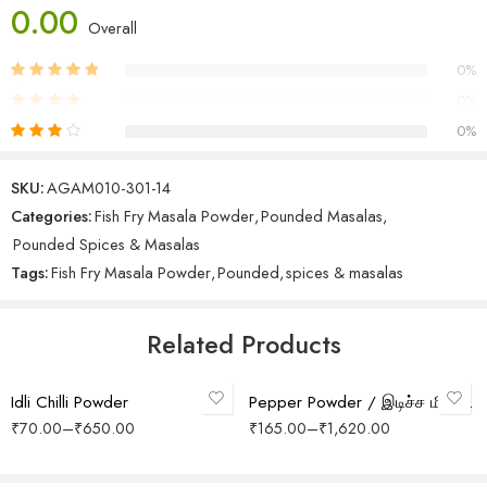
0.00
spice aroma, promoting a flavorful and healthy life.”
Overall
0%
0%
0%
0%
SKU:
AGAM010-301-14
0%
Categories:
Fish Fry Masala Powder
,
Pounded Masalas
,
Be The First To Review “Fish Fry Masala Powder / இடிச்ச
Pounded Spices & Masalas
மீன் வறுவல் மசாலா தூள்”
Tags:
Fish Fry Masala Powder
,
Pounded
,
spices & masalas
Your email address will not be published.
Required fields are
marked
*
Related Products
Select options
Select options
Your rating
Idli Chilli Powder
Pepper Powder / இடிச்ச மிளகு தூள்
₹
70.00
–
₹
650.00
₹
165.00
–
₹
1,620.00
Your review
*