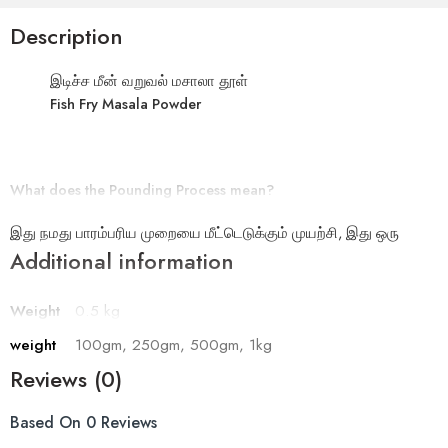
Description
இடிச்ச மீன் வறுவல் மசாலா தூள்
Fish Fry Masala Powder
What does the Pounding Process mean?
இது நமது பாரம்பரிய முறையை மீட்டெடுக்கும் முயற்சி, இது ஒரு
பாரம்பரிய இடிக்கும் சுறல் இயந்திரமாகும், இது மசாலாப் பொருள்களை
Additional information
குளிர்ந்த முறையில் இழக்கபடுகிறது.இது இயற்கை
எண்ணெய்களையும் ஓட்டுமொத்த மசாலாவின் உயிர்சத்து மற்றும்
Weight
0.5 kg
நறுமணத்தையும் பாதுகாக்கிறது, அதன் சுவை, தரம் மேலும்
weight
100gm, 250gm, 500gm, 1kg
அதிகறிக்கிறது.
Reviews (0)
“The endeavor is to bring back our traditional pounding method.
This traditional pounding machine pounds the spices using a cold
Based On 0 Reviews
press method that preserves the natural oils and enhances the overall