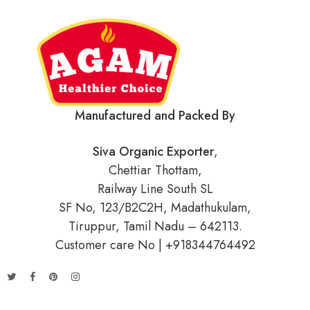
Name
*
Manufactured and Packed By
Email
*
Siva Organic Exporter
,
Chettiar Thottam,
Railway Line South SL
SF No, 123/B2C2H, Madathukulam,
Save my name, email, and website in this browser for the next time
I comment.
Tiruppur, Tamil Nadu – 642113.
Customer care No | +918344764492